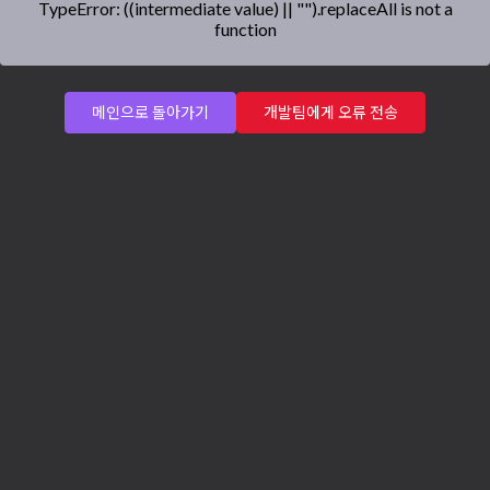
TypeError: ((intermediate value) || "").replaceAll is not a
function
메인으로 돌아가기
개발팀에게 오류 전송