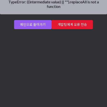
TypeError: ((intermediate value) || "").replaceAll is not a
function
메인으로 돌아가기
개발팀에게 오류 전송