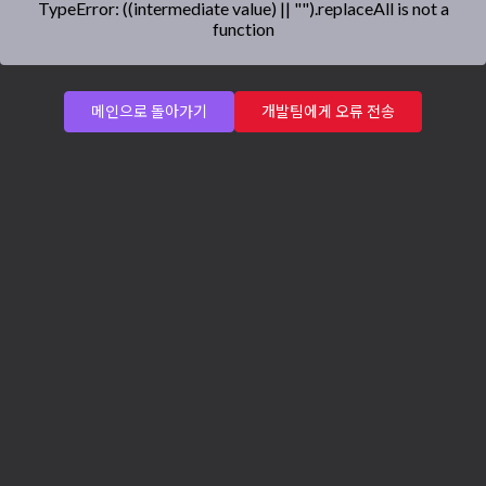
TypeError: ((intermediate value) || "").replaceAll is not a
function
메인으로 돌아가기
개발팀에게 오류 전송