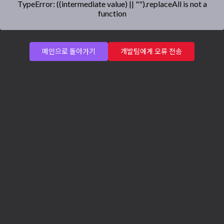
TypeError: ((intermediate value) || "").replaceAll is not a
function
메인으로 돌아가기
개발팀에게 오류 전송